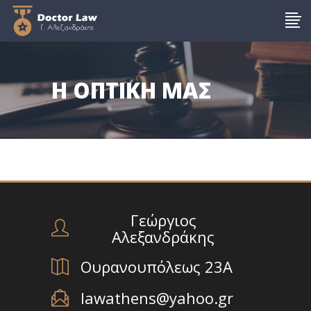
Η ΟΠΤΙΚΗ ΜΑΣ
Γεώργιος
Αλεξανδράκης
Ουρανουπόλεως 23Α
lawathens@yahoo.gr